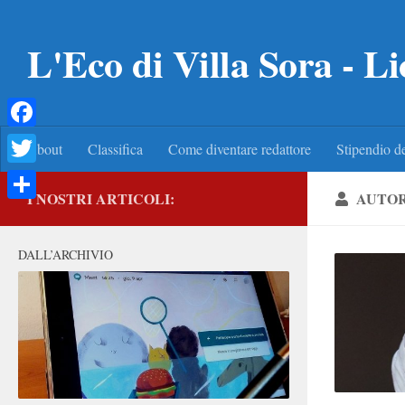
Salta al contenuto
L'Eco di Villa Sora - Li
Facebook
About
Classifica
Come diventare redattore
Stipendio de
Twitter
I NOSTRI ARTICOLI:
AUTO
Condividi
DALL’ARCHIVIO