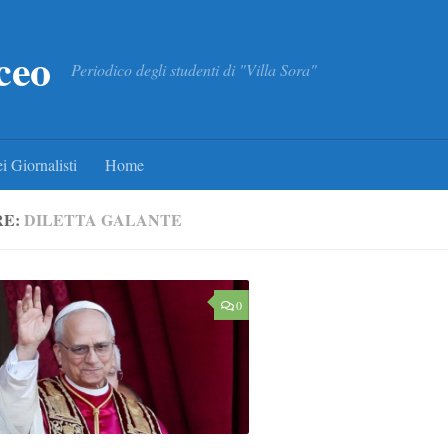
ceo
Periodico degli studenti di "Villa Sora"
i Giornalisti
Home
RE:
DILETTA GALANTE
0