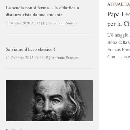
ATTUALITÀ
La scuola non si ferma… la didattica a
Papa Leo
distanza vista da uno studente
per la C
27 Aprile 2020 21:12
|
By
Giovanni Romito
L’8 maggio 2
storia della
Salviamo il liceo classico !
Francis Prev
Con la sua e
11 Gennaio 2015 11:46
|
By
Adriana Fracasso