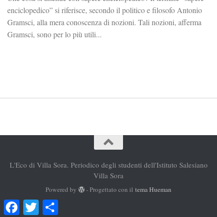
enciclopedico” si riferisce, secondo il politico e filosofo Antonio
Gramsci, alla mera conoscenza di nozioni. Tali nozioni, afferma
Gramsci, sono per lo più utili...
L'Eco di Villa Sora. Periodico degli studenti dell'Istituto Salesiano
Villa Sora
Powered by
- Progettato con il
tema Hueman
Facebook
Twitter
Condividi