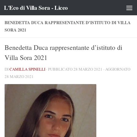
L'Eco di Villa Sora - Liceo
Salta al contenuto
BENEDETTA DUCA RAPPRESENTANTE D’ISTITUTO DI VILLA
SORA 2021
Benedetta Duca rappresentante d’istituto di
Villa Sora 2021
DI
CAMILLA SPINELLI
· PUBBLICATO
28 MARZO 2021
· AGGIORNATO
28 MARZO 2021