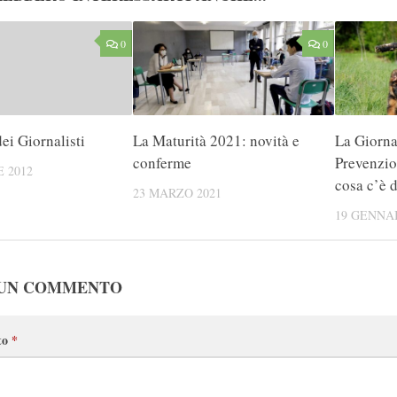
0
0
ei Giornalisti
La Maturità 2021: novità e
La Giorna
conferme
Prevenzio
 2012
cosa c’è 
23 MARZO 2021
19 GENNAI
 UN COMMENTO
to
*