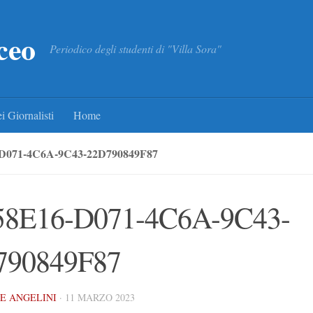
ceo
Periodico degli studenti di "Villa Sora"
i Giornalisti
Home
D071-4C6A-9C43-22D790849F87
58E16-D071-4C6A-9C43-
790849F87
E ANGELINI
·
11 MARZO 2023