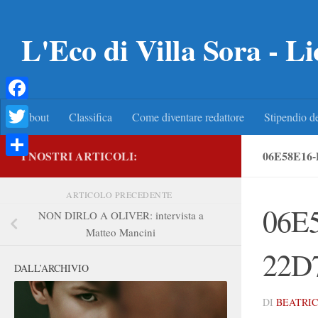
Salta al contenuto
L'Eco di Villa Sora - Li
Facebook
About
Classifica
Come diventare redattore
Stipendio de
Twitter
I NOSTRI ARTICOLI:
06E58E16-
Condividi
ARTICOLO PRECEDENTE
06E
NON DIRLO A OLIVER: intervista a
Matteo Mancini
22D
DALL’ARCHIVIO
DI
BEATRIC