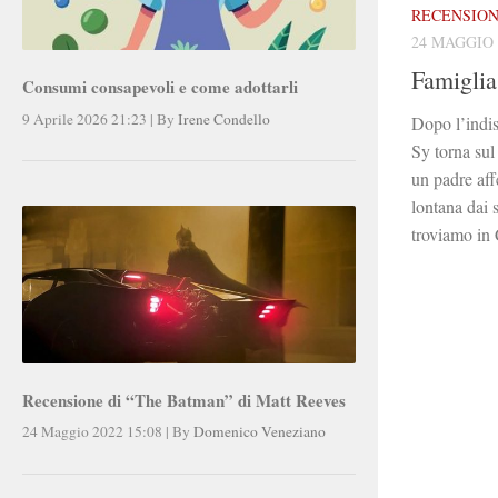
RECENSION
24 MAGGIO 
Famiglia
Consumi consapevoli e come adottarli
9 Aprile 2026 21:23
|
By
Irene Condello
Dopo l’indi
Sy torna sul
un padre aff
lontana dai s
troviamo in 
Recensione di “The Batman” di Matt Reeves
24 Maggio 2022 15:08
|
By
Domenico Veneziano