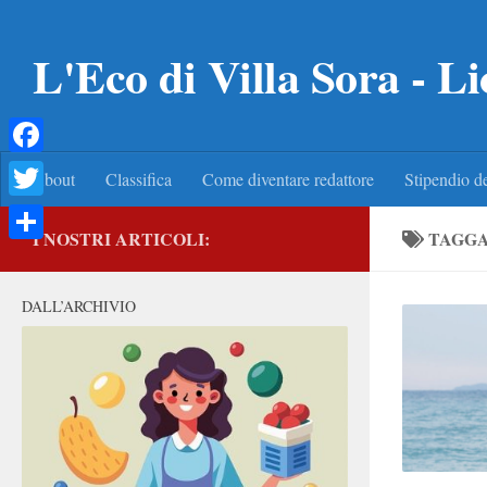
Salta al contenuto
L'Eco di Villa Sora - Li
Facebook
About
Classifica
Come diventare redattore
Stipendio de
Twitter
I NOSTRI ARTICOLI:
TAGG
Condividi
DALL’ARCHIVIO