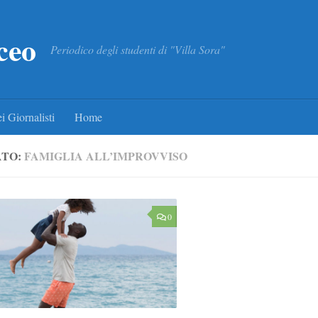
ceo
Periodico degli studenti di "Villa Sora"
i Giornalisti
Home
ATO:
FAMIGLIA ALL’IMPROVVISO
0