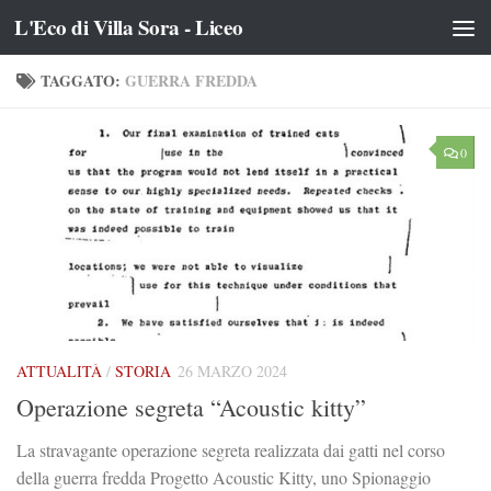
L'Eco di Villa Sora - Liceo
Salta al contenuto
TAGGATO:
GUERRA FREDDA
0
ATTUALITÀ
/
STORIA
26 MARZO 2024
Operazione segreta “Acoustic kitty”
La stravagante operazione segreta realizzata dai gatti nel corso
della guerra fredda Progetto Acoustic Kitty, uno Spionaggio