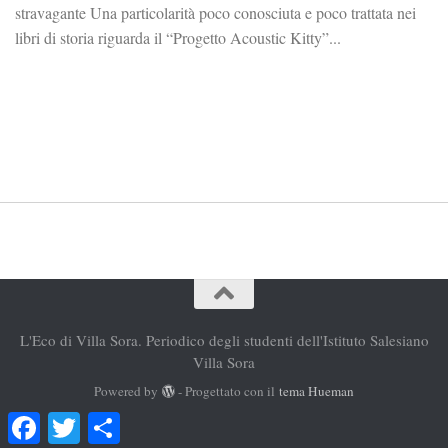
stravagante Una particolarità poco conosciuta e poco trattata nei
libri di storia riguarda il “Progetto Acoustic Kitty”...
L'Eco di Villa Sora. Periodico degli studenti dell'Istituto Salesiano
Villa Sora
Powered by
- Progettato con il
tema Hueman
Facebook
Twitter
Condividi