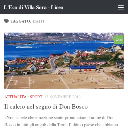
L'Eco di Villa Sora - Liceo
Salta al contenuto
TAGGATO:
HAITI
0
ATTUALITÀ
/
SPORT
13 NOVEMBRE 2019
Il calcio nel segno di Don Bosco
«Non sapete che emozione sentir pronunciare il nome di Don
Bosco in tutti gli angoli della Terra: l’ultimo paese che abbiamo