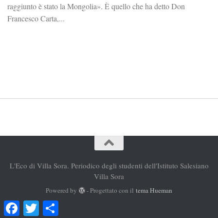
raggiunto è stato la Mongolia». È quello che ha detto Don
Francesco Carta,...
L'Eco di Villa Sora. Periodico degli studenti dell'Istituto Salesiano
Villa Sora
Powered by
- Progettato con il
tema Hueman
Facebook
Twitter
Condividi