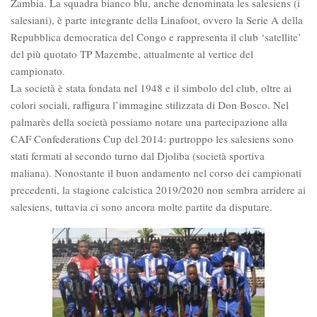
Zambia. La squadra bianco blu, anche denominata les salesiens (i
salesiani), è parte integrante della Linafoot, ovvero la Serie A della
Repubblica democratica del Congo e rappresenta il club ‘satellite’
del più quotato TP Mazembe, attualmente al vertice del
campionato.
La società è stata fondata nel 1948 e il simbolo del club, oltre ai
colori sociali, raffigura l’immagine stilizzata di Don Bosco. Nel
palmarès della società possiamo notare una partecipazione alla
CAF Confederations Cup del 2014: purtroppo les salesiens sono
stati fermati al secondo turno dal Djoliba (società sportiva
maliana). Nonostante il buon andamento nel corso dei campionati
precedenti, la stagione calcistica 2019/2020 non sembra arridere ai
salesiens, tuttavia ci sono ancora molte partite da disputare.