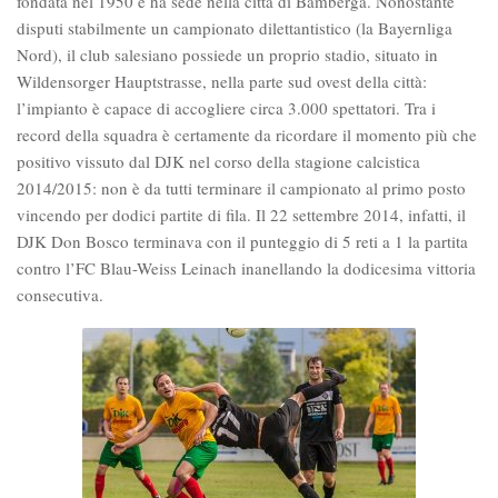
fondata nel 1950 e ha sede nella città di Bamberga. Nonostante
disputi stabilmente un campionato dilettantistico (la Bayernliga
Nord), il club salesiano possiede un proprio stadio, situato in
Wildensorger Hauptstrasse, nella parte sud ovest della città:
l’impianto è capace di accogliere circa 3.000 spettatori. Tra i
record della squadra è certamente da ricordare il momento più che
positivo vissuto dal DJK nel corso della stagione calcistica
2014/2015: non è da tutti terminare il campionato al primo posto
vincendo per dodici partite di fila. Il 22 settembre 2014, infatti, il
DJK Don Bosco terminava con il punteggio di 5 reti a 1 la partita
contro l’FC Blau-Weiss Leinach inanellando la dodicesima vittoria
consecutiva.