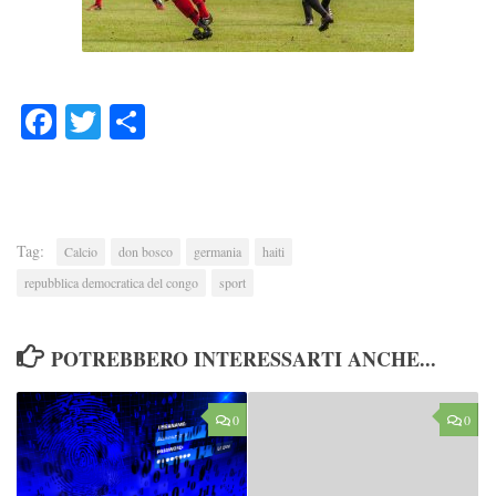
Facebook
Twitter
Condividi
Tag:
Calcio
don bosco
germania
haiti
repubblica democratica del congo
sport
POTREBBERO INTERESSARTI ANCHE...
0
0