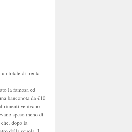
un totale di trenta
ziato la famosa ed
 una banconota da €10
altrimenti venivano
avevano speso meno di
o che, dopo la
atro della scuola. I