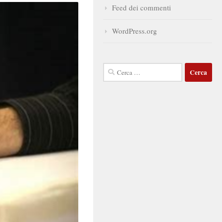
Feed dei commenti
WordPress.org
Ricerca
per: