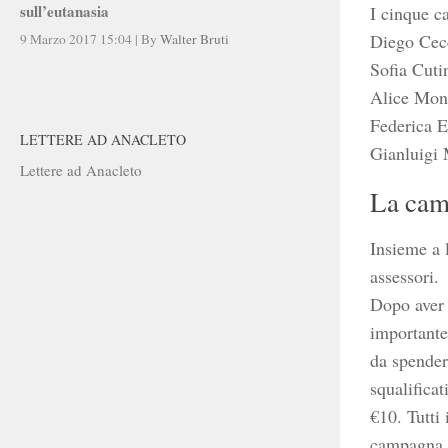
sull’eutanasia
I cinque c
Diego Cecc
9 Marzo 2017 15:04
|
By
Walter Bruti
Sofia Cuti
Alice Mont
Federica E
LETTERE AD ANACLETO
Gianluigi 
Lettere ad Anacleto
La cam
Insieme a 
assessori.
Dopo aver p
importante
da spender
squalifica
€10. Tutti 
campagna, c