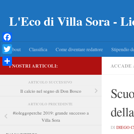
Salta al contenuto
L'Eco di Villa Sora - Li
Facebook
About
Classifica
Come diventare redattore
Stipendio de
Twitter
I NOSTRI ARTICOLI:
ACCADE 
Condividi
ARTICOLO SUCCESSIVO
Scuo
Il calcio nel segno di Don Bosco
ARTICOLO PRECEDENTE
dell
#ioleggoperche 2019: grande successo a
Villa Sora
DI
DIEGO 