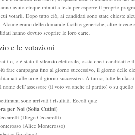
hanno avuto cinque minuti a testa per esporre il proprio progr
 cui votarli. Dopo tutto ciò, ai candidati sono state chieste a
. Alcune erano delle domande facili e generiche, altre invece 
didati hanno dovuto scoprire le loro carte.
nzio e le votazioni
attito, c’è stato il silenzio elettorale, ossia che i candidati e i
ù fare campagna fino al giorno successivo, il giorno delle elez
 chiamati alle urne il giorno successivo. A turno, tutte le clas
l nome dell’assessore (il voto va anche al partito) o su quello
ettimana sono arrivati i risultati. Eccoli qua:
ora per Noi (Sofia Cutini)
eccarelli (Diego Ceccarelli)
onterosso (Alice Monterosso)
derica Ercolano)