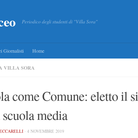
ceo
Periodico degli studenti di "Villa Sora"
i Giornalisti
Home
A VILLA SORA
la come Comune: eletto il s
a scuola media
CECCARELLI
·
4 NOVEMBRE 2019