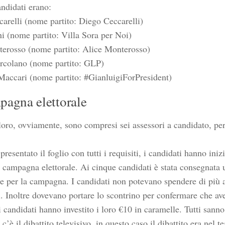
andidati erano:
arelli (nome partito: Diego Ceccarelli)
ni (nome partito: Villa Sora per Noi)
erosso (nome partito: Alice Monterosso)
rcolano (nome partito: GLP)
Maccari (nome partito: #GianluigiForPresident)
pagna elettorale
loro, ovviamente, sono compresi sei assessori a candidato, per 
resentato il foglio con tutti i requisiti, i candidati hanno ini
 campagna elettorale. Ai cinque candidati è stata consegnata
e per la campagna. I candidati non potevano spendere di più 
ti. Inoltre dovevano portare lo scontrino per confermare che 
i candidati hanno investito i loro €10 in caramelle. Tutti sann
’è il dibattito televisivo, in questo caso il dibattito era nel te