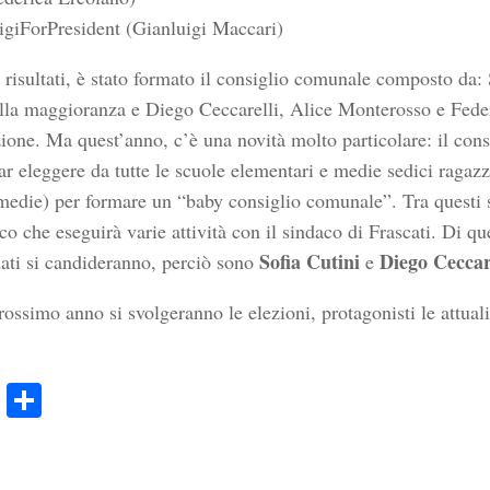
igiForPresident (Gianluigi Maccari)
 risultati, è stato formato il consiglio comunale composto da: 
alla maggioranza e Diego Ceccarelli, Alice Monterosso e Fede
zione. Ma quest’anno, c’è una novità molto particolare: il cons
ar eleggere da tutte le scuole elementari e medie sedici ragazz
 medie) per formare un “baby consiglio comunale”. Tra questi s
o che eseguirà varie attività con il sindaco di Frascati. Di qu
Sofia Cutini
Diego Ceccar
ati si candideranno, perciò sono
e
rossimo anno si svolgeranno le elezioni, protagonisti le attua
ook
Twitter
Condividi