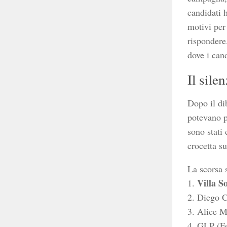
candidati 
motivi per
rispondere
dove i can
Il sile
Dopo il dib
potevano pi
sono stati
crocetta su
La scorsa s
Villa S
1.
2. Diego C
3. Alice M
4. GLP (Fe