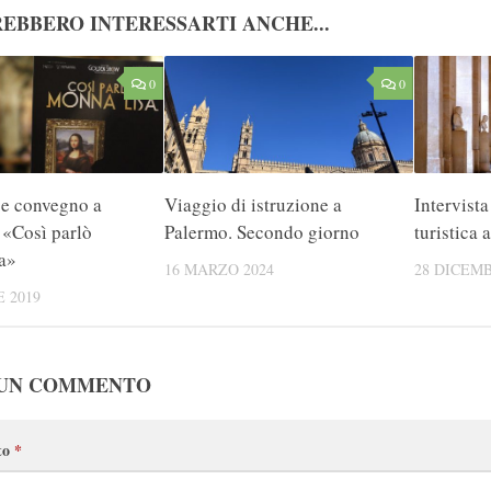
EBBERO INTERESSARTI ANCHE...
0
0
 e convegno a
Viaggio di istruzione a
Intervista
 «Così parlò
Palermo. Secondo giorno
turistica 
a»
16 MARZO 2024
28 DICEMB
 2019
 UN COMMENTO
to
*