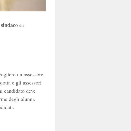
l sindaco
e i
cegliere un assessore
dotta e gli assessori
ni candidato deve
irme degli alunni.
didati.