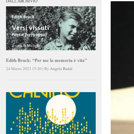
DALL’ARCHIVIO
Edith Bruck: “Per me la memoria è vita”
24 Marzo 2023 15:20
|
By
Angela Badal