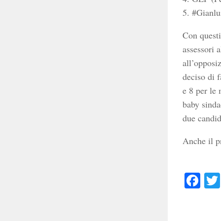
5. #Gianlu
Con questi
assessori 
all’opposi
deciso di f
e 8 per le
baby sindac
due candid
Anche il p
Faceb