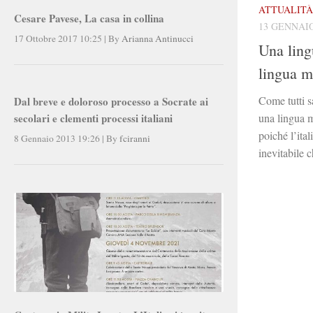
ATTUALITÀ
Cesare Pavese, La casa in collina
13 GENNAIO
17 Ottobre 2017 10:25
|
By
Arianna Antinucci
Una ling
lingua m
Come tutti 
Dal breve e doloroso processo a Socrate ai
una lingua m
secolari e clementi processi italiani
poiché l’ital
8 Gennaio 2013 19:26
|
By
fciranni
inevitabile c