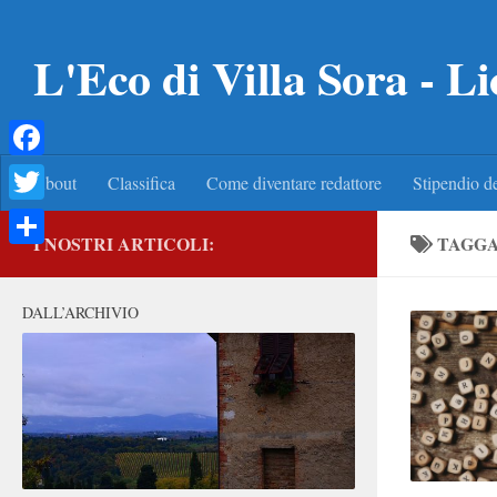
Salta al contenuto
L'Eco di Villa Sora - Li
Facebook
About
Classifica
Come diventare redattore
Stipendio de
Twitter
I NOSTRI ARTICOLI:
TAGG
Condividi
DALL’ARCHIVIO