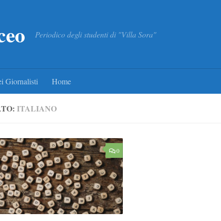
ceo
Periodico degli studenti di "Villa Sora"
i Giornalisti
Home
ATO:
ITALIANO
0