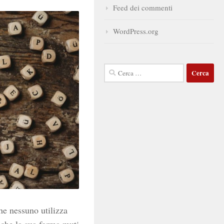
Feed dei commenti
WordPress.org
Ricerca
per:
che nessuno utilizza