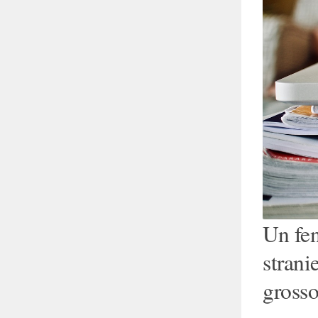
Un fe
strani
grosso