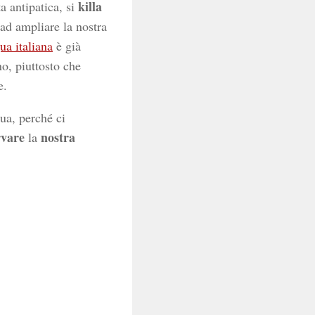
killa
a antipatica, si
ad ampliare la nostra
ua italiana
è già
no, piuttosto che
e.
ua, perché ci
rvare
nostra
la