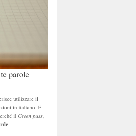
te parole
isce utilizzare il
zioni in italiano. È
erché il
Green pass
,
erde
.