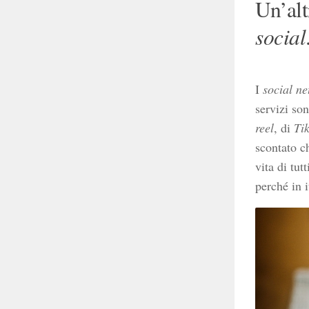
Un’alt
social
I
social n
servizi so
reel
, di
Ti
scontato c
vita di tut
perché in 