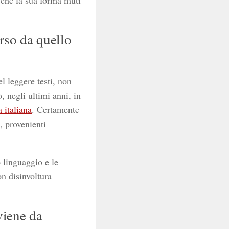
e che la sua forma muti
rso da quello
el leggere testi, non
, negli ultimi anni, in
a italiana
. Certamente
, provenienti
o linguaggio e le
on disinvoltura
viene da