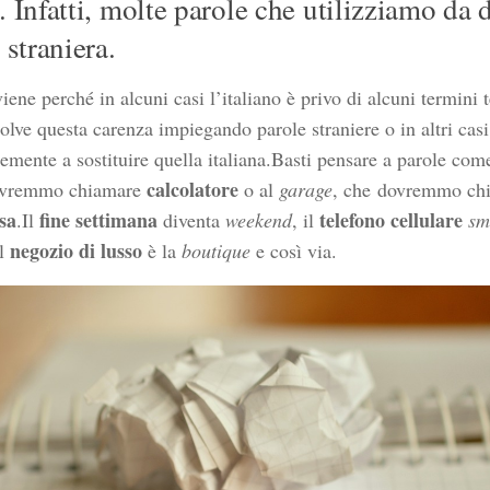
 Infatti, molte parole che utilizziamo da
 straniera.
ene perché in alcuni casi l’italiano è privo di alcuni termini t
olve questa carenza impiegando parole straniere o in altri casi,
emente a sostituire quella italiana.Basti pensare a parole co
calcolatore
dovremmo chiamare
o al
garage
, che dovremmo ch
sa
fine settimana
telefono cellulare
.Il
diventa
weekend
, il
sm
negozio di lusso
il
è la
boutique
e così via.