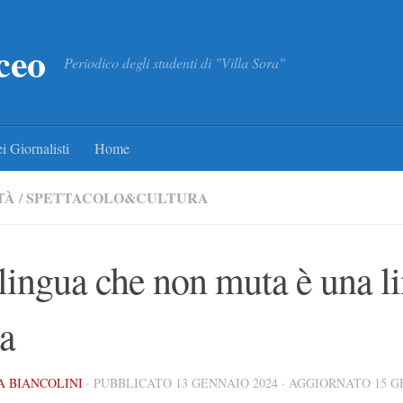
ceo
Periodico degli studenti di "Villa Sora"
i Giornalisti
Home
TÀ
/
SPETTACOLO&CULTURA
lingua che non muta è una l
a
 BIANCOLINI
· PUBBLICATO
13 GENNAIO 2024
· AGGIORNATO
15 G