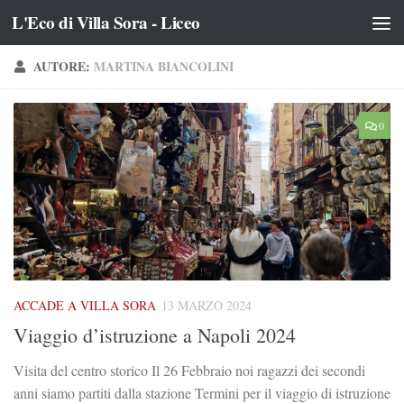
L'Eco di Villa Sora - Liceo
Salta al contenuto
AUTORE:
MARTINA BIANCOLINI
0
ACCADE A VILLA SORA
13 MARZO 2024
Viaggio d’istruzione a Napoli 2024
Visita del centro storico Il 26 Febbraio noi ragazzi dei secondi
anni siamo partiti dalla stazione Termini per il viaggio di istruzione