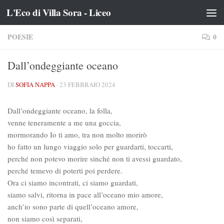
L'Eco di Villa Sora - Liceo
Salta al contenuto
POESIE
0
Dall’ondeggiante oceano
DI
SOFIA NAPPA
·
23 FEBBRAIO 2024
Dall’ondeggiante oceano, la folla,
venne teneramente a me una goccia,
mormorando Io ti amo, tra non molto morirò
ho fatto un lungo viaggio solo per guardarti, toccarti,
perché non potevo morire sinché non ti avessi guardato,
perché temevo di poterti poi perdere.
Ora ci siamo incontrati, ci siamo guardati,
siamo salvi, ritorna in pace all’oceano mio amore,
anch’io sono parte di quell’oceano amore,
non siamo così separati,