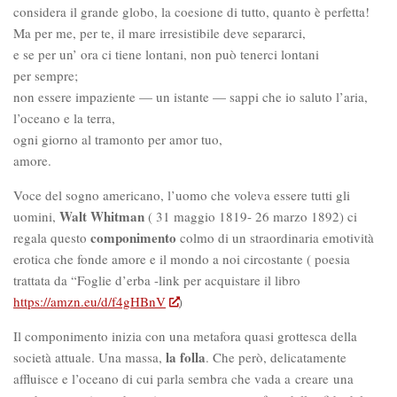
considera il grande globo, la coesione di tutto, quanto è perfetta!
Ma per me, per te, il mare irresistibile deve separarci,
e se per un’ ora ci tiene lontani, non può tenerci lontani
per sempre;
non essere impaziente — un istante — sappi che io saluto l’aria,
l’oceano e la terra,
ogni giorno al tramonto per amor tuo,
amore.
Voce del sogno americano, l’uomo che voleva essere tutti gli
Walt Whitman
uomini,
( 31 maggio 1819- 26 marzo 1892) ci
componimento
regala questo
colmo di un straordinaria emotività
erotica che fonde amore e il mondo a noi circostante ( poesia
trattata da “Foglie d’erba -link per acquistare il libro
https://amzn.eu/d/f4gHBnV
)
Il componimento inizia con una metafora quasi grottesca della
la folla
società attuale. Una massa,
. Che però, delicatamente
affluisce e l’oceano di cui parla sembra che vada a creare una