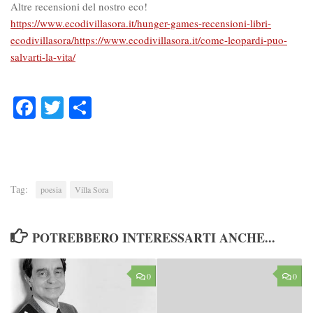
Altre recensioni del nostro eco!
https://www.ecodivillasora.it/hunger-games-recensioni-libri-
ecodivillasora/
https://www.ecodivillasora.it/come-leopardi-puo-
salvarti-la-vita/
Facebook
Twitter
Condividi
Tag:
poesia
Villa Sora
POTREBBERO INTERESSARTI ANCHE...
0
0