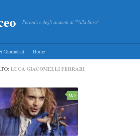
ceo
Periodico degli studenti di "Villa Sora"
i Giornalisti
Home
ATO:
LUCA GIACOMELLI FERRARI
0