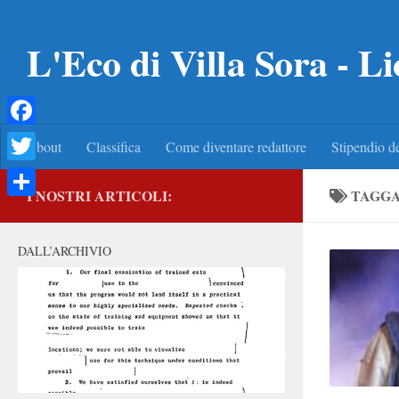
Salta al contenuto
L'Eco di Villa Sora - Li
Facebook
About
Classifica
Come diventare redattore
Stipendio de
Twitter
I NOSTRI ARTICOLI:
TAGG
Condividi
DALL’ARCHIVIO