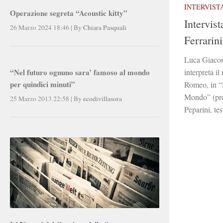
INTERVISTA 
Operazione segreta “Acoustic kitty”
Intervis
26 Marzo 2024 18:46
|
By
Chiara Pasquali
Ferrarini
Luca Giacom
interpreta il
“Nel futuro ognuno sara’ famoso al mondo
per quindici minuti”
Romeo, in “
Mondo” (pro
25 Marzo 2013 22:58
|
By
ecodivillasora
Peparini, tes