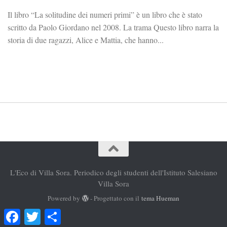
Il libro “La solitudine dei numeri primi” è un libro che è stato
scritto da Paolo Giordano nel 2008. La trama Questo libro narra la
storia di due ragazzi, Alice e Mattia, che hanno...
L'Eco di Villa Sora. Periodico degli studenti dell'Istituto Salesiano
Villa Sora
Powered by
- Progettato con il
tema Hueman
Facebook
Twitter
Condividi