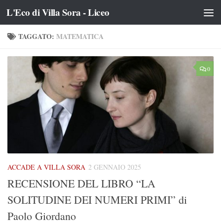
L'Eco di Villa Sora - Liceo
Salta al contenuto
TAGGATO:
MATEMATICA
0
ACCADE A VILLA SORA
2 GENNAIO 2025
RECENSIONE DEL LIBRO “LA
SOLITUDINE DEI NUMERI PRIMI” di
Paolo Giordano