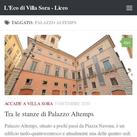
L'Eco di Villa Sora - Liceo
Salta al contenuto
TAGGATO:
PALAZZO ALTEMPS
0
ACCADE A VILLA SORA
5 DICEMBRE 2020
Tra le stanze di Palazzo Altemps
Palazzo Altemps, situato a pochi passi da Piazza Navona, è un
edificio tardo-quattrocentesco e attualmente una delle quattro sedi