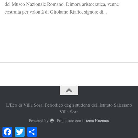
del Museo Nazionale Romano. Dimora aristocratica, venne
costruita per volontà di Girolamo Riario, signore di...
L'Eco di Villa Sora. Periodico degli studenti dell'Istituto Salesiano
Villa Sora
Powered by
- Progettato con il
tema Hueman
Facebook
Twitter
Condividi