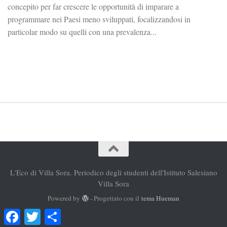
concepito per far crescere le opportunità di imparare a
programmare nei Paesi meno sviluppati, focalizzandosi in
particolar modo su quelli con una prevalenza...
L'Eco di Villa Sora. Periodico degli studenti dell'Istituto Salesiano
Villa Sora
Powered by
- Progettato con il
tema Hueman
Facebook
Twitter
Condividi