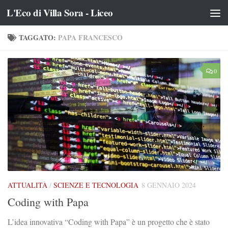
L'Eco di Villa Sora - Liceo
Salta al contenuto
TAGGATO:
PAPA FRANCESCO
0
ATTUALITÀ
/
SCIENZE E TECNOLOGIA
8 GENNAIO 2024
Coding with Papa
L’idea innovativa “Coding with Papa” è un progetto che è stato