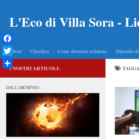
Salta al contenuto
L'Eco di Villa Sora - Li
Facebook
About
Classifica
Come diventare redattore
Stipendio de
Twitter
I NOSTRI ARTICOLI:
TAGG
Condividi
DALL’ARCHIVIO