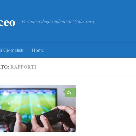
ceo
Periodico degli studenti di "Villa Sora"
i Giornalisti
Home
ATO:
RAPPORTI
0