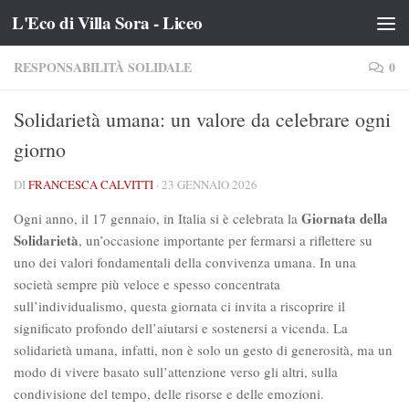
L'Eco di Villa Sora - Liceo
Salta al contenuto
RESPONSABILITÀ SOLIDALE
0
Solidarietà umana: un valore da celebrare ogni
giorno
DI
FRANCESCA CALVITTI
·
23 GENNAIO 2026
Giornata della
Ogni anno, il 17 gennaio, in Italia si è celebrata la
Solidarietà
, un’occasione importante per fermarsi a riflettere su
uno dei valori fondamentali della convivenza umana. In una
società sempre più veloce e spesso concentrata
sull’individualismo, questa giornata ci invita a riscoprire il
significato profondo dell’aiutarsi e sostenersi a vicenda. La
solidarietà umana, infatti, non è solo un gesto di generosità, ma un
modo di vivere basato sull’attenzione verso gli altri, sulla
condivisione del tempo, delle risorse e delle emozioni.