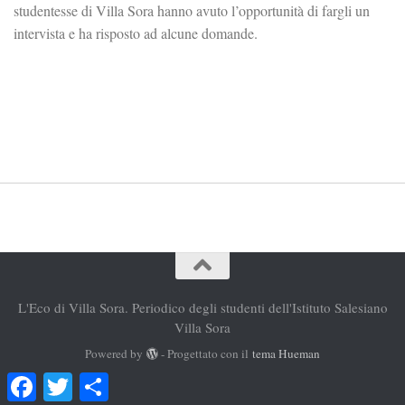
studentesse di Villa Sora hanno avuto l’opportunità di fargli un
intervista e ha risposto ad alcune domande.
L'Eco di Villa Sora. Periodico degli studenti dell'Istituto Salesiano
Villa Sora
Powered by
- Progettato con il
tema Hueman
Facebook
Twitter
Condividi