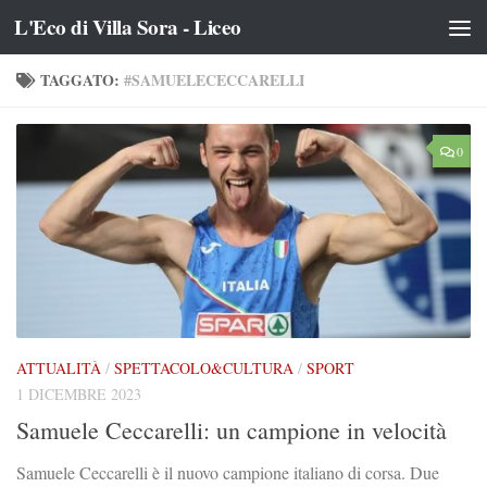
L'Eco di Villa Sora - Liceo
Salta al contenuto
TAGGATO:
#SAMUELECECCARELLI
0
ATTUALITÀ
/
SPETTACOLO&CULTURA
/
SPORT
1 DICEMBRE 2023
Samuele Ceccarelli: un campione in velocità
Samuele Ceccarelli è il nuovo campione italiano di corsa. Due