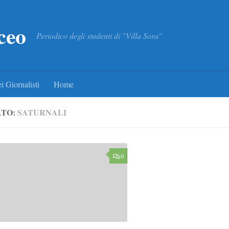
ceo
Periodico degli studenti di "Villa Sora"
i Giornalisti
Home
ATO:
SATURNALI
0