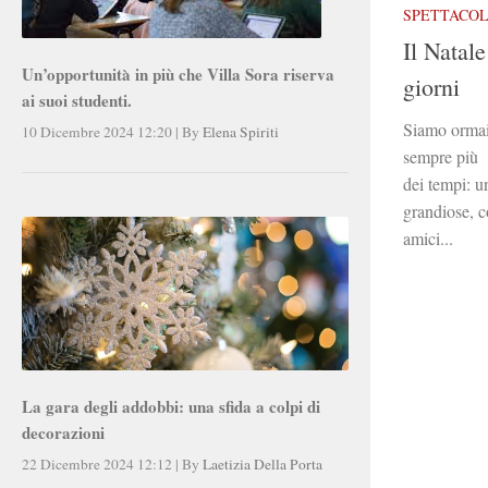
SPETTACO
Il Natale
Un’opportunità in più che Villa Sora riserva
giorni
ai suoi studenti.
Siamo ormai 
10 Dicembre 2024 12:20
|
By
Elena Spiriti
sempre più a
dei tempi: u
grandiose, c
amici...
La gara degli addobbi: una sfida a colpi di
decorazioni
22 Dicembre 2024 12:12
|
By
Laetizia Della Porta