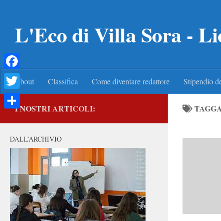
Salta al contenuto
L'Eco di Villa Sora - Li
Facebook
About
Classifica
Come diventare redattore
Stipendio de
Twitter
I NOSTRI ARTICOLI:
TAGG
Condividi
DALL’ARCHIVIO