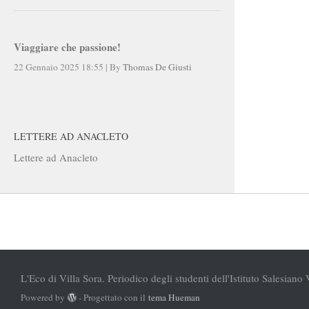
Viaggiare che passione!
22 Gennaio 2025 18:55
|
By
Thomas De Giusti
LETTERE AD ANACLETO
Lettere ad Anacleto
L'Eco di Villa Sora. Periodico degli studenti dell'Istituto Salesiano 
Powered by
- Progettato con il
tema Hueman