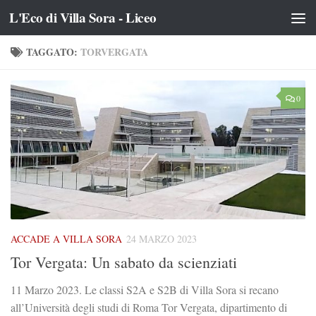
L'Eco di Villa Sora - Liceo
Salta al contenuto
TAGGATO:
TORVERGATA
0
ACCADE A VILLA SORA
24 MARZO 2023
Tor Vergata: Un sabato da scienziati
11 Marzo 2023. Le classi S2A e S2B di Villa Sora si recano
all’Università degli studi di Roma Tor Vergata, dipartimento di