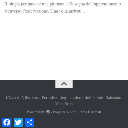
Biologia per passare una giornata all’insegna dell’apprendimento
attraverso l’osservazione. Una volta arrivati...
L'Eco di Villa Sora. Periodico degli studenti dell'Istituto Salesiano
Villa Sora
Powered by
- Progettato con il
tema Hueman
Facebook
Twitter
Condividi