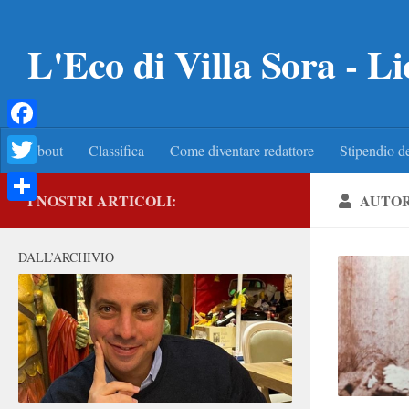
Salta al contenuto
L'Eco di Villa Sora - Li
Facebook
About
Classifica
Come diventare redattore
Stipendio de
Twitter
I NOSTRI ARTICOLI:
AUTO
Condividi
DALL’ARCHIVIO