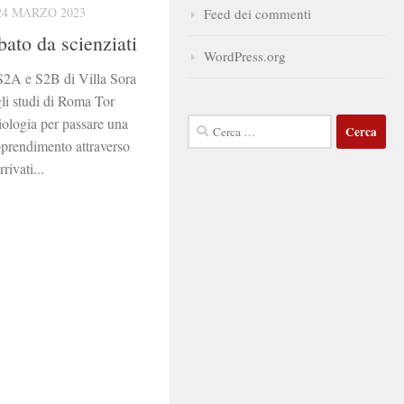
24 MARZO 2023
Feed dei commenti
bato da scienziati
WordPress.org
S2A e S2B di Villa Sora
gli studi di Roma Tor
iologia per passare una
Ricerca
apprendimento attraverso
per:
rivati...