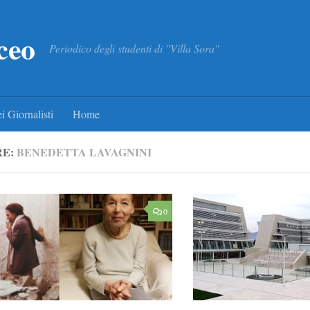
ceo
Periodico degli studenti di "Villa Sora"
i Giornalisti
Home
RE:
BENEDETTA LAVAGNINI
0