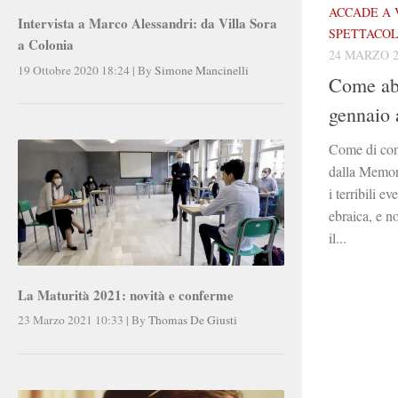
ACCADE A 
Intervista a Marco Alessandri: da Villa Sora
SPETTACO
a Colonia
24 MARZO 2
19 Ottobre 2020 18:24
|
By
Simone Mancinelli
Come abb
gennaio 
Come di cons
dalla Memori
i terribili e
ebraica, e n
il...
La Maturità 2021: novità e conferme
23 Marzo 2021 10:33
|
By
Thomas De Giusti