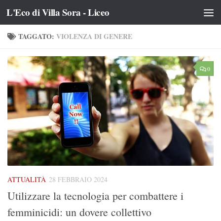
L'Eco di Villa Sora - Liceo
Salta al contenuto
TAGGATO:
VIOLENZA DI GENERE
0
ATTUALITÀ
28 FEBBRAIO 2024
Utilizzare la tecnologia per combattere i
femminicidi: un dovere collettivo