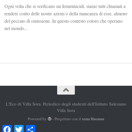
Ogni volta che si verificano un femminicidi, siamo tutti chiamati a
rendere conto delle nostre azioni o della mancanza di esse, almeno
del peccato di omissione. In questo contesto coloro che operano
nel mondo...
L'Eco di Villa Sora. Periodico degli studenti dell'Istituto Salesiano
Villa Sora
Powered by
- Progettato con il
tema Hueman
Facebook
Twitter
Condividi