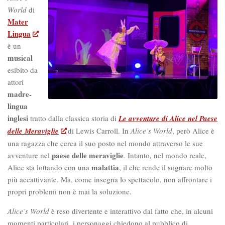
World
di
Mater
Lingua
è un
musical
esibito da
attori
madre-
lingua
inglesi
tratto dalla classica storia di
Le avventure di Alice nel Paese
delle Meraviglie
di Lewis Carroll. In
Alice’s World
, però Alice è
una ragazza che cerca il suo posto nel mondo attraverso le sue
paese delle meraviglie
avventure nel
. Intanto, nel mondo reale,
malattia
Alice sta lottando con una
, il che rende il sognare molto
più accattivante. Ma, come insegna lo spettacolo, non affrontare i
propri problemi non è mai la soluzione.
Alice’s World
è reso divertente e interattivo dal fatto che, in alcuni
momenti particolari, i personaggi chiedono al pubblico di