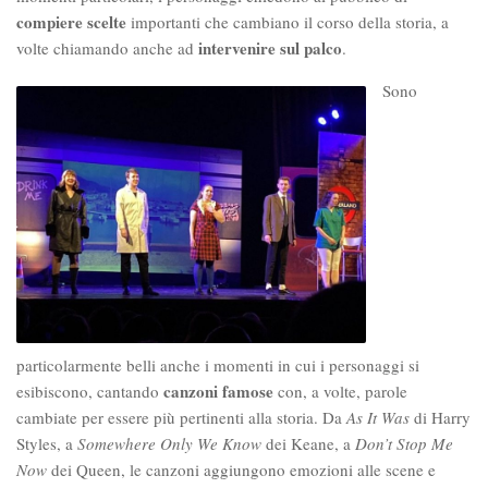
compiere scelte
importanti che cambiano il corso della storia, a
intervenire sul palco
volte chiamando anche ad
.
Sono
particolarmente belli anche i momenti in cui i personaggi si
canzoni famose
esibiscono, cantando
con, a volte, parole
cambiate per essere più pertinenti alla storia. Da
As It Was
di Harry
Styles, a
Somewhere Only We Know
dei Keane, a
Don’t Stop Me
Now
dei Queen, le canzoni aggiungono emozioni alle scene e