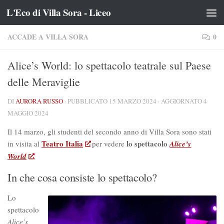
L'Eco di Villa Sora - Liceo
Salta al contenuto
ACCADE A VILLA SORA
0
Alice’s World: lo spettacolo teatrale sul Paese
delle Meraviglie
DI
AURORA RUSSO
· PUBBLICATO
15 MARZO 2024
· AGGIORNATO
4
MAGGIO 2024
Il 14 marzo, gli studenti del secondo anno di Villa Sora sono stati
Teatro Italia
lo spettacolo
in visita al
per vedere
Alice’s
World
.
In che cosa consiste lo spettacolo?
Lo
spettacolo
Alice’s