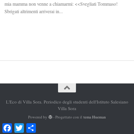
mia mamma non venne a chiamarmi: <<Svegliati Tommaso!
Sbrigati altrimenti arriverai in...
L'Eco di Villa Sora. Periodico degli studenti dell'Istituto Salesiano
Villa Sora
Powered by
- Progettato con il
tema Hueman
Facebook
Twitter
Condividi