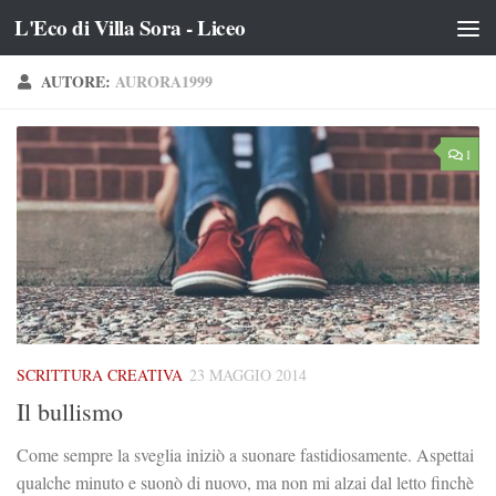
L'Eco di Villa Sora - Liceo
Salta al contenuto
AUTORE:
AURORA1999
1
SCRITTURA CREATIVA
23 MAGGIO 2014
Il bullismo
Come sempre la sveglia iniziò a suonare fastidiosamente. Aspettai
qualche minuto e suonò di nuovo, ma non mi alzai dal letto finchè