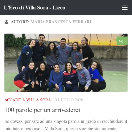
L'Eco di Villa Sora - Liceo
Salta al contenuto
AUTORE:
MARIA FRANCESCA FERRARI
0
ACCADE A VILLA SORA
10 LUGLIO 2020
100 parole per un arrivederci
Se dovessi pensare ad una singola parola in grado di racchiudere il
mio intero percorso a Villa Sora, questa sarebbe sicuramente