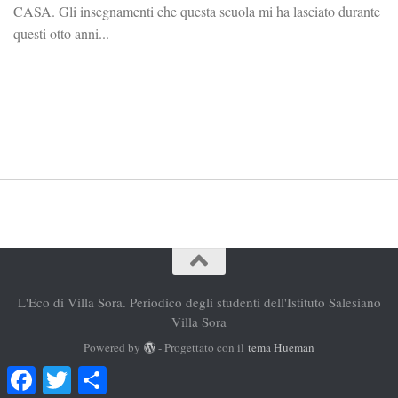
CASA. Gli insegnamenti che questa scuola mi ha lasciato durante
questi otto anni...
L'Eco di Villa Sora. Periodico degli studenti dell'Istituto Salesiano
Villa Sora
Powered by
- Progettato con il
tema Hueman
Facebook
Twitter
Condividi