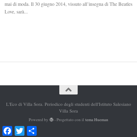
mai di moda. Il 30 giugno 2014, vissuto all’insegna di The Beatles
Love, sarà...
L'Eco di Villa Sora. Periodico degli studenti dell'Istituto Salesiano
Villa Sora
Powered by
- Progettato con il
tema Hueman
Facebook
Twitter
Condividi