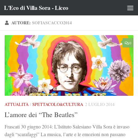
L'Eco di Villa Sora - Liceo
Salta al contenuto
AUTORE:
SOFIASCACCO2014
0
ATTUALITÀ
/
SPETTACOLO&CULTURA
2 LUGLIO 2014
L’amore dei “The Beatles”
Frascati 30 giugno 2014: L’Istituto Salesiano Villa Sora è invaso
dagli “scarafaggi” La musica, l’arte e le emozioni non passano