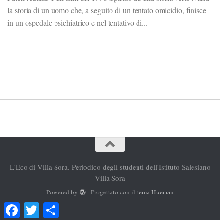
la storia di un uomo che, a seguito di un tentato omicidio, finisce
in un ospedale psichiatrico e nel tentativo di...
L'Eco di Villa Sora. Periodico degli studenti dell'Istituto Salesiano
Villa Sora
Powered by
- Progettato con il
tema Hueman
Facebook
Twitter
Condividi