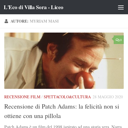
L'Eco di Villa Sora - Liceo
Salta al contenuto
AUTORE:
MYRIAM MASI
0
RECENSIONE FILM
/
SPETTACOLO&CULTURA
28 MAGGIO 2020
Recensione di Patch Adams: la felicità non si
ottiene con una pillola
Patch Adams è un film del 1998 ispirato ad una storia vera. Narra