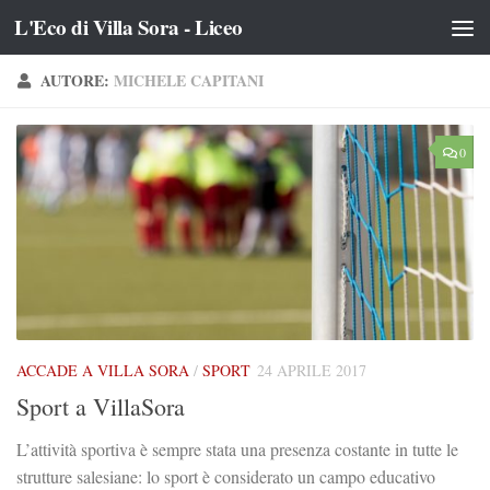
L'Eco di Villa Sora - Liceo
Salta al contenuto
AUTORE:
MICHELE CAPITANI
0
ACCADE A VILLA SORA
/
SPORT
24 APRILE 2017
Sport a VillaSora
L’attività sportiva è sempre stata una presenza costante in tutte le
strutture salesiane: lo sport è considerato un campo educativo