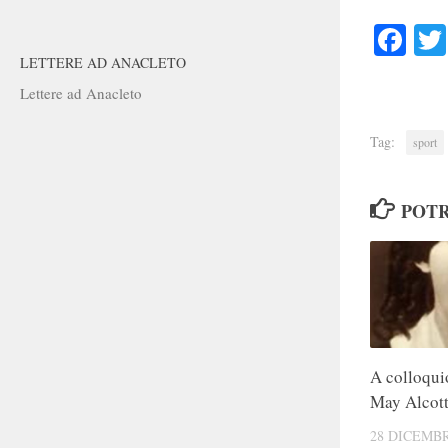
Faceb
LETTERE AD ANACLETO
Lettere ad Anacleto
Tag:
sport
POTR
A colloqu
May Alcot
28 DICEMBR