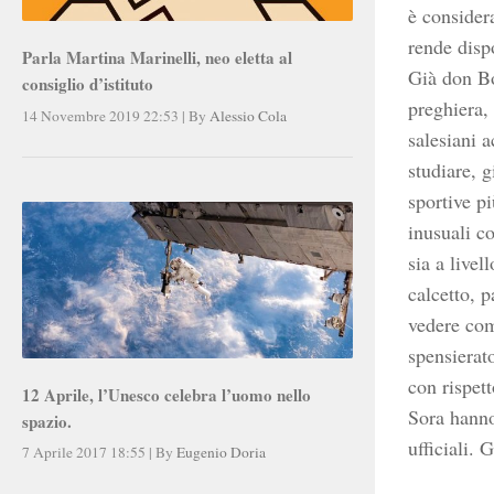
è considera
rende disp
Parla Martina Marinelli, neo eletta al
Già don Bo
consiglio d’istituto
preghiera,
14 Novembre 2019 22:53
|
By
Alessio Cola
salesiani a
studiare, 
sportive pi
inusuali c
sia a livel
calcetto, p
vedere com
spensierato
con rispett
12 Aprile, l’Unesco celebra l’uomo nello
Sora hanno
spazio.
ufficiali.
7 Aprile 2017 18:55
|
By
Eugenio Doria