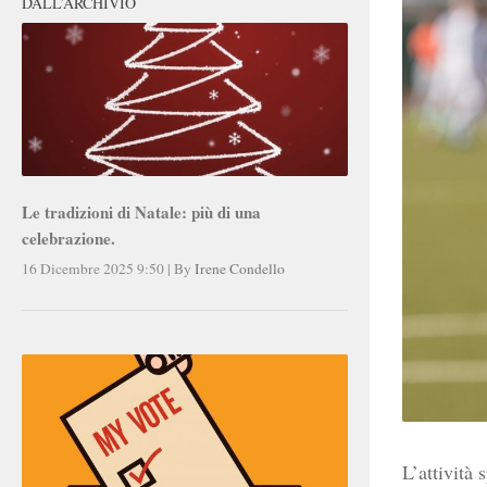
DALL’ARCHIVIO
Le tradizioni di Natale: più di una
celebrazione.
16 Dicembre 2025 9:50
|
By
Irene Condello
L’attività 