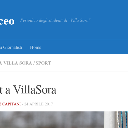
ceo
Periodico degli studenti di "Villa Sora"
i Giornalisti
Home
A VILLA SORA
/
SPORT
t a VillaSora
 CAPITANI
·
24 APRILE 2017