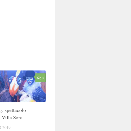
0
g: spettacolo
 Villa Sora
 2019