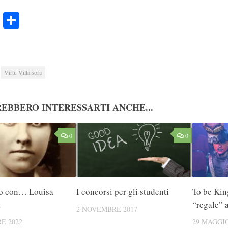
ook
Twitter
Condividi
Virtu Villa sora
EBBERO INTERESSARTI ANCHE...
0
0
io con… Louisa
I concorsi per gli studenti
To be Kin
t
“regale” a
2 NOVEMBRE 2017
E 2022
29 MAGGIO