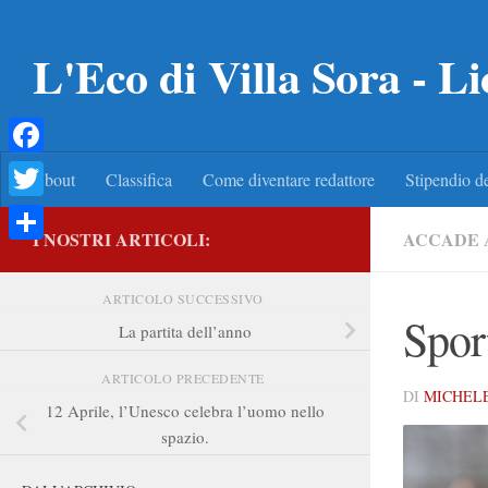
Salta al contenuto
L'Eco di Villa Sora - Li
Facebook
About
Classifica
Come diventare redattore
Stipendio de
Twitter
I NOSTRI ARTICOLI:
ACCADE 
Condividi
ARTICOLO SUCCESSIVO
Spor
La partita dell’anno
ARTICOLO PRECEDENTE
DI
MICHELE
12 Aprile, l’Unesco celebra l’uomo nello
spazio.