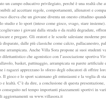
to un campo educativo privilegiato, perché è una realtà che att
onibili ad accettare regole, comportamenti, allenatori e compa
sco diceva che un giovane diventa un onesto cittadino quando
 lo studio e lo
sport
(inteso come gioco, svago, stare insieme). 
ccoglievano i giovani dalla strada o da realtà degradate, offren
giocare e pregare. Gli oratori e le scuole salesiane moderne pr
ù disparate, dalle più classiche come calcio, pallacanestro, pal
ome arrampicata. Anche Villa Sora propone ai suoi studenti vari
lo dilettantistico che agonistico con l’associazione sportiva
Vir
allavolo, basket, pattinaggio, arrampicata su parete artificiale 
e i ragazzi apprezzano lo sforzo degli educatori di offrire lo
. Il gioco e lo
sport
scatenano gli entusiasmi e la voglia di st
o e lealtà. C’è da dire, a conclusione di questa presentazione, 
 conseguito nel tempo importanti piazzamenti sportivi in var
 Gli aggiornamenti su www.villasora.it