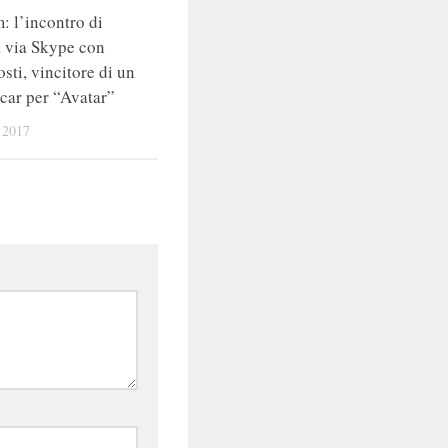
: l’incontro di
a via Skype con
sti, vincitore di un
car per “Avatar”
 2017