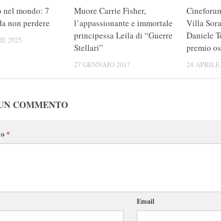
 nel mondo: 7
Muore Carrie Fisher,
Cineforum
 da non perdere
l’appassionante e immortale
Villa Sor
principessa Leila di “Guerre
Daniele To
E 2025
Stellari”
premio os
27 GENNAIO 2017
24 APRILE
 UN COMMENTO
to
*
Email