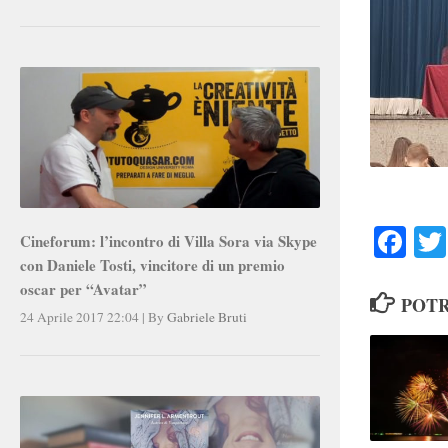
Faceb
Cineforum: l’incontro di Villa Sora via Skype
con Daniele Tosti, vincitore di un premio
oscar per “Avatar”
POTR
24 Aprile 2017 22:04
|
By
Gabriele Bruti