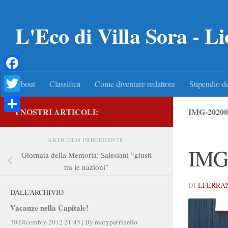
Salta al contenuto
L'Eco di Villa Sora - Li
Facebook
About
Classifica
Come diventare redattore
Stipendio de
Twitter
I NOSTRI ARTICOLI:
IMG-20200
Condividi
ARTICOLO PRECEDENTE
IMG
Giornata della Memoria: Salesiani “giusti
tra le nazioni”
DI
LFERRA
DALL’ARCHIVIO
Vacanze nella Capitale!
30 Dicembre 2012 21:45
|
By
maryparrinello