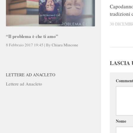
Capodanno
tradizioni
30 DICEMBR
“Il problema è che ti amo”
8 Febbraio 2017 19:45
|
By
Chiara Mincone
LASCIA
LETTERE AD ANACLETO
Commen
Lettere ad Anacleto
Nome