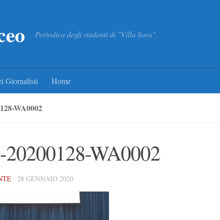
ceo
Periodico degli studenti di "Villa Sora"
i Giornalisti
Home
128-WA0002
-20200128-WA0002
NTE
·
28 GENNAIO 2020