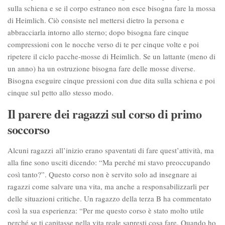
sulla schiena e se il corpo estraneo non esce bisogna fare la mossa
di Heimlich. Ciò consiste nel mettersi dietro la persona e
abbracciarla intorno allo sterno; dopo bisogna fare cinque
compressioni con le nocche verso di te per cinque volte e poi
ripetere il ciclo pacche-mosse di Heimlich. Se un lattante (meno di
un anno) ha un ostruzione bisogna fare delle mosse diverse.
Bisogna eseguire cinque pressioni con due dita sulla schiena e poi
cinque sul petto allo stesso modo.
Il parere dei ragazzi sul corso di primo
soccorso
Alcuni ragazzi all’inizio erano spaventati di fare quest’attività, ma
alla fine sono usciti dicendo: “Ma perché mi stavo preoccupando
così tanto?”. Questo corso non è servito solo ad insegnare ai
ragazzi come salvare una vita, ma anche a responsabilizzarli per
delle situazioni critiche. Un ragazzo della terza B ha commentato
così la sua esperienza: “Per me questo corso è stato molto utile
perché se ti capitasse nella vita reale sapresti cosa fare. Quando ho