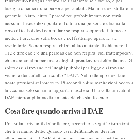
Innanzitutto bisogna controllare l’ambiente se è sicuro, e poi
bisogna chiamare una persona per aiutarti. Ma non devi strillare in
generale “Aiuto, aiuto!” perché poi probabilmente non verrà
nessuno. Invece devi puntare il dito a una persona e chiamarla
verso di te. Poi devi controllare se respira scoprendo il torace e
mettere l’orecchio sulla bocca e nel frattempo aprire le vie
respiratorie. Se non respira, chiedi al tuo aiutante di chiamare il
112 e dire che c’è una persona che non respira. Nel frattempodevi
chiamare un’altra persona e dirgli di prendere un defibrillatore. Di
solito essi si trovano nei luoghi pubblici per legge e si trovano
vicino a dei cartelli con scritto “DAE”. Nel frattempo devi fare
trenta pressioni sul torace in 18 secondi e due respirazioni bocca a
bocca, ma solo se hai un’apposita maschera. Una volta arrivato il
DAE interrompi immediatamente ciò che stai facendo.
Cosa fare quando arriva il DAE
Una volta arrivato il defibrillatore, accendilo e segui le istruzioni
che ti verranno dette. Quando usi il defibrillatore, devi far
allontanare tutti. Il DAE effettua una scansione per decidere se