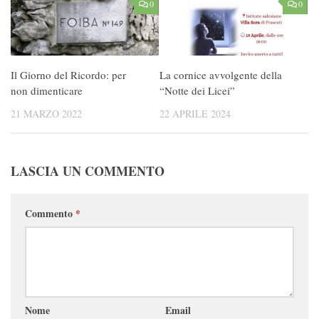
0
0
Il Giorno del Ricordo: per
La cornice avvolgente della
non dimenticare
“Notte dei Licei”
21 MARZO 2022
22 APRILE 2024
LASCIA UN COMMENTO
Commento
*
Nome
Email