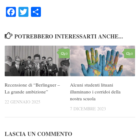
Facebook
Twitter
Condividi
POTREBBERO INTERESSARTI ANCHE...
0
0
Recensione di “Berlinguer –
Alcuni studenti lituani
La grande ambizione”
illuminano i corridoi della
nostra scuola
22 GENNAIO 2025
7 DICEMBRE 2023
LASCIA UN COMMENTO