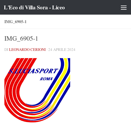
L'Eco di Villa Sora - Liceo
Salta al contenuto
IMG_6905-1
IMG_6905-1
DI
LEONARDO CERIONI
·
24 APRILE 2024