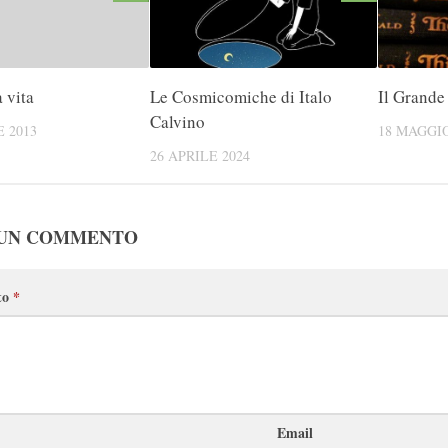
a vita
Le Cosmicomiche di Italo
Il Grande
Calvino
 2013
18 MAGGIO
26 APRILE 2024
 UN COMMENTO
to
*
Email