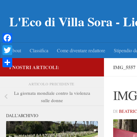
Salta al contenuto
L'Eco di Villa Sora - Li
Facebook
About
Classifica
Come diventare redattore
Stipendio de
Twitter
I NOSTRI ARTICOLI:
IMG_5557
Condividi
ARTICOLO PRECEDENTE
IMG
La giornata mondiale contro la violenza
sulle donne
DI
BEATRIC
DALL’ARCHIVIO