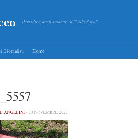
ceo
Periodico degli studenti di "Villa Sora"
i Giornalisti
Home
_5557
E ANGELINI
·
30 NOVEMBRE 2023