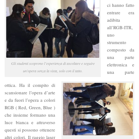
ci hanno fatto
entrare era
adibita
all’RGB-ITR,
uno
strumento
composto da
una parte
Gli studenti scoprono l’esperienza di ascoltare e seguire
elettronica e
un’opera senza la vista, solo con il tatto.
una parte
ottica. Ha il compito di
scansionare l’opera d’arte
e da fuori l’opera a colori
RGB ( Red, Green, Blue )
che insieme formano una
luce bianca e attraverso
questi si possono ottenere
altri colori. Il raggio laser