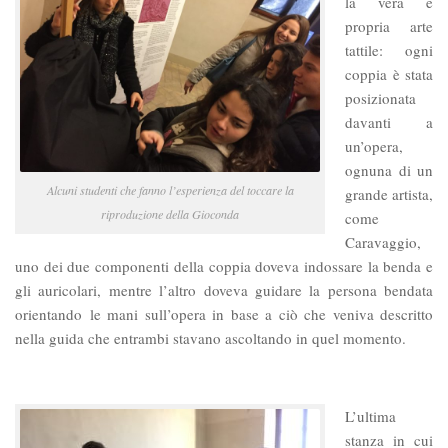
la vera e
propria arte
tattile: ogni
coppia è stata
posizionata
davanti a
un’opera,
ognuna di un
Alcuni studenti che fanno l’esperienza del toccare la
grande artista,
riproduzione della Gioconda
come
Caravaggio,
uno dei due componenti della coppia doveva indossare la benda e
gli auricolari, mentre l’altro doveva guidare la persona bendata
orientando le mani sull’opera in base a ciò che veniva descritto
nella guida che entrambi stavano ascoltando in quel momento.
L’ultima
stanza in cui