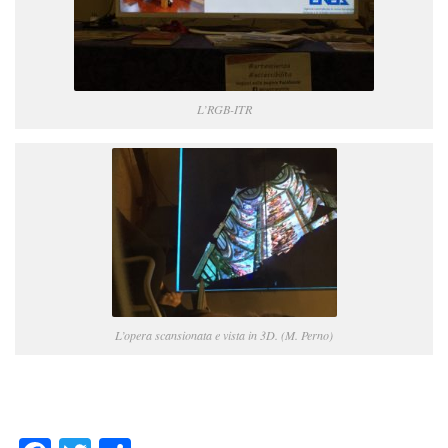
L’RGB-ITR
L’opera scansionata e vista in 3D. (M. Perno)
Facebook
Twitter
Condividi