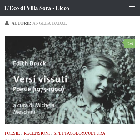
L'Eco di Villa Sora - Liceo
Salta al contenuto
AUTORE:
ANGELA BADAL
0
POESIE
/
RECENSIONI
/
SPETTACOLO&CULTURA