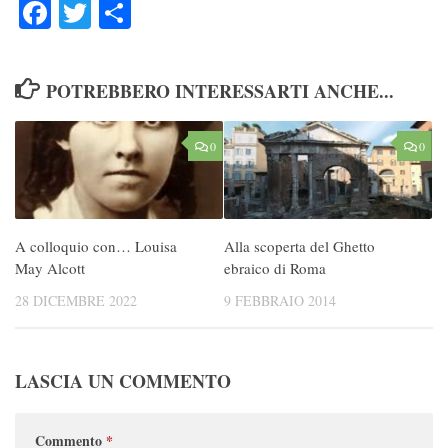
Facebook
Twitter
Condividi
POTREBBERO INTERESSARTI ANCHE...
0
0
A colloquio con… Louisa
Alla scoperta del Ghetto
May Alcott
ebraico di Roma
28 DICEMBRE 2022
9 FEBBRAIO 2014
LASCIA UN COMMENTO
Commento
*