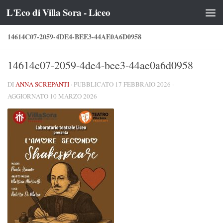
L'Eco di Villa Sora - Liceo
Salta al contenuto
14614C07-2059-4DE4-BEE3-44AE0A6D0958
14614c07-2059-4de4-bee3-44ae0a6d0958
DI
ANNA SCREPANTI
· PUBBLICATO
17 FEBBRAIO 2026
·
AGGIORNATO
10 MARZO 2026