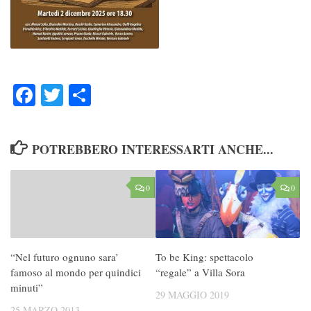
Facebook
Twitter
Condividi
POTREBBERO INTERESSARTI ANCHE...
0
0
“Nel futuro ognuno sara’
To be King: spettacolo
famoso al mondo per quindici
“regale” a Villa Sora
minuti”
29 MAGGIO 2019
25 MARZO 2013