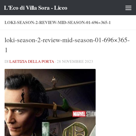
L'Eco di Villa Sora - Liceo
Salta al contenuto
LOKI-SEASON-2-REVIEW-MID-SEASON-01-696×365-1
loki-season-2-review-mid-season-01-696×365-
1
DI
LAETIZIA DELLA PORTA
·
28 NOVEMBRE 2023