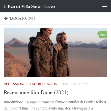
L'Eco di Villa Sora - Liceo
Salta al contenuto
TAGGATO:
2021
0
RECENSIONE FILM
/
RECENSIONI
7 FEBBRAIO 2022
Recensione film Dune (2021)
Introduzione La saga di romanzi fanta-scientifici di Frank Herbert
dal titolo “Dune” ha sempre avuto una storia travagliata a