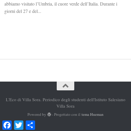
abbiamo visitato l’Umbria, il cuore verde dell’Italia. Durante i
giorni del 27 e del...
L'Eco di Villa Sora. Periodico degli studenti dell'Istituto Salesiano
Villa Sora
Powered by
- Progettato con il
tema Hueman
Facebook
Twitter
Condividi