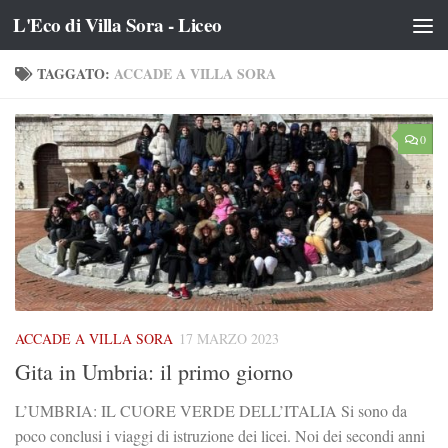
L'Eco di Villa Sora - Liceo
Salta al contenuto
TAGGATO:
ACCADE A VILLA SORA
0
ACCADE A VILLA SORA
17 MARZO 2023
Gita in Umbria: il primo giorno
L’UMBRIA: IL CUORE VERDE DELL’ITALIA Si sono da
poco conclusi i viaggi di istruzione dei licei. Noi dei secondi anni