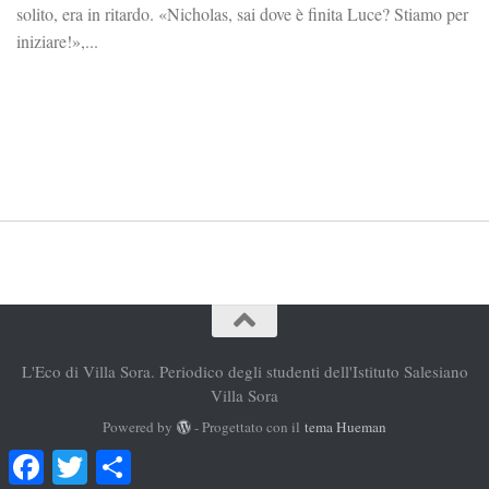
solito, era in ritardo. «Nicholas, sai dove è finita Luce? Stiamo per
iniziare!»,...
L'Eco di Villa Sora. Periodico degli studenti dell'Istituto Salesiano
Villa Sora
Powered by
- Progettato con il
tema Hueman
Facebook
Twitter
Condividi