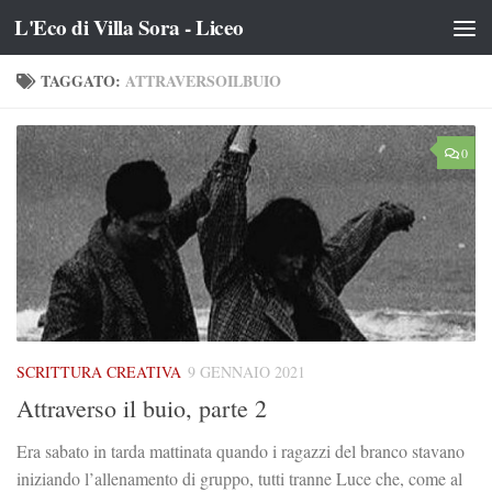
L'Eco di Villa Sora - Liceo
Salta al contenuto
TAGGATO:
ATTRAVERSOILBUIO
0
SCRITTURA CREATIVA
9 GENNAIO 2021
Attraverso il buio, parte 2
Era sabato in tarda mattinata quando i ragazzi del branco stavano
iniziando l’allenamento di gruppo, tutti tranne Luce che, come al