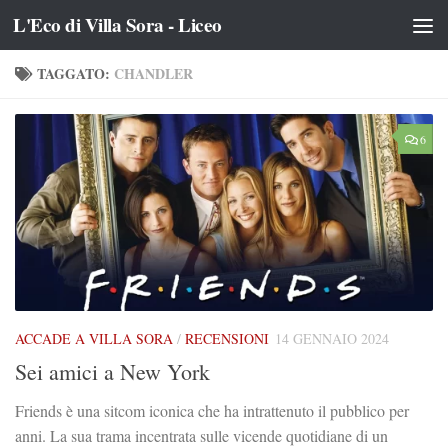
L'Eco di Villa Sora - Liceo
Salta al contenuto
TAGGATO:
CHANDLER
6
ACCADE A VILLA SORA
/
RECENSIONI
14 GENNAIO 2024
Sei amici a New York
Friends è una sitcom iconica che ha intrattenuto il pubblico per
anni. La sua trama incentrata sulle vicende quotidiane di un