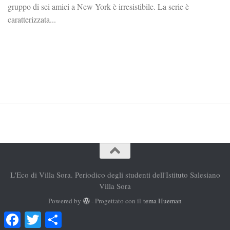
gruppo di sei amici a New York è irresistibile. La serie è
caratterizzata...
L'Eco di Villa Sora. Periodico degli studenti dell'Istituto Salesiano
Villa Sora
Powered by
- Progettato con il
tema Hueman
Facebook
Twitter
Condividi