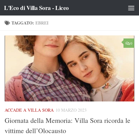
L'Eco di Villa Sora - Liceo
Salta al contenuto
TAGGATO:
EBREI
0
ACCADE A VILLA SORA
10 MARZO 2023
Giornata della Memoria: Villa Sora ricorda le
vittime dell’Olocausto