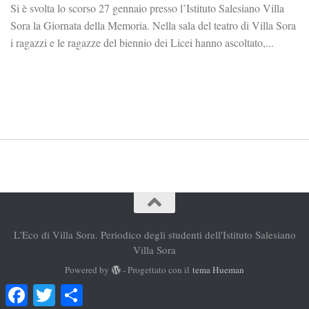
Si è svolta lo scorso 27 gennaio presso l’Istituto Salesiano Villa
Sora la Giornata della Memoria. Nella sala del teatro di Villa Sora
i ragazzi e le ragazze del biennio dei Licei hanno ascoltato,...
L'Eco di Villa Sora. Periodico degli studenti dell'Istituto Salesiano
Villa Sora
Powered by
- Progettato con il
tema Hueman
Facebook
Twitter
Condividi