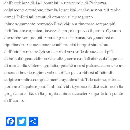
dell’uccisione di 141 bambini in una scuola di Peshawar,
colpiscono e rendono attonita la societá, anche se non piú molto
ormai. Infatti tali eventi di cronaca si susseguono
ininterrottamente portando l’individuo a rimanere sempre piú
indifferente e apatico, invece é proprio questo il punto. Ognuno
dovrebbe sempre piú sentirsi preso in causa, sdegnandosi e
ripudiando veementemente tali atrocitá in ogni situazione:
dall’intolleranza religiosa alla violenza sulle donne e sui piú
deboli, dal genocidio raziale alle guerre capitalistiche, dalla pena
di morte alla violenza gratuita, poiché non si può accettare che un
essere talmente ragionevole e critico possa ridursi all’atto di
colpire un altro completamente uguale a lui. Tale azione, oltre a
portare alla palese perdita di individui, genera la distruzione della
propria umanitá, della propria anima e coscienza, parte integrante
dell’uomo.
Facebook
Twitter
Condividi