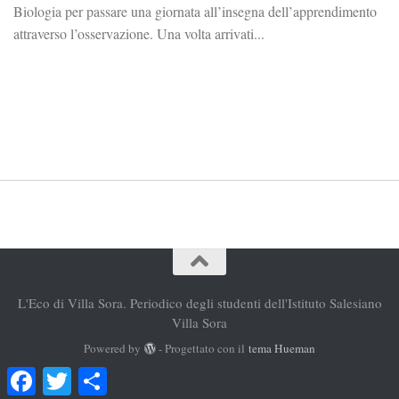
Biologia per passare una giornata all’insegna dell’apprendimento
attraverso l’osservazione. Una volta arrivati...
L'Eco di Villa Sora. Periodico degli studenti dell'Istituto Salesiano
Villa Sora
Powered by
- Progettato con il
tema Hueman
Facebook
Twitter
Condividi