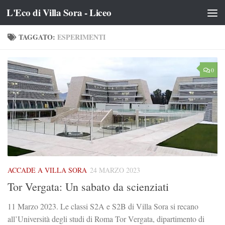
L'Eco di Villa Sora - Liceo
Salta al contenuto
TAGGATO:
ESPERIMENTI
0
ACCADE A VILLA SORA
24 MARZO 2023
Tor Vergata: Un sabato da scienziati
11 Marzo 2023. Le classi S2A e S2B di Villa Sora si recano
all’Università degli studi di Roma Tor Vergata, dipartimento di