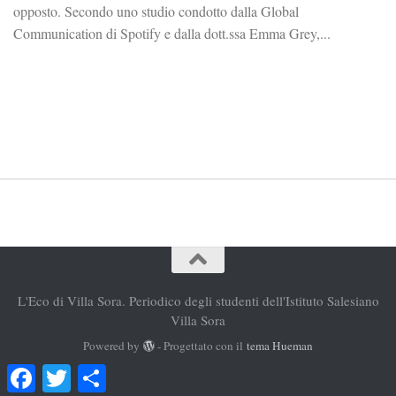
opposto. Secondo uno studio condotto dalla Global
Communication di Spotify e dalla dott.ssa Emma Grey,...
L'Eco di Villa Sora. Periodico degli studenti dell'Istituto Salesiano
Villa Sora
Powered by
- Progettato con il
tema Hueman
Facebook
Twitter
Condividi