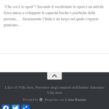
“Che cos’è lo sport”? Secondo il vocabolario lo sport è un attività
fisica intesa a sviluppare le capacità fisiche e psichiche della
persona… Sicuramente l’Italia è un luogo nel quale i ragazzi
praticano...
L'Eco di Villa Sora. Periodico degli studenti dell'Istituto Salesiano
Villa Sora
Powered by
- Progettato con il
tema Hueman
Facebook
Twitter
Condividi