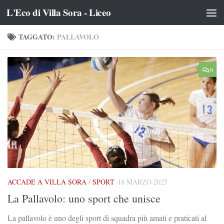
L'Eco di Villa Sora - Liceo
Salta al contenuto
TAGGATO:
PALLAVOLO
0
ACCADE A VILLA SORA
/
SPORT
18 MARZO 2025
La Pallavolo: uno sport che unisce
La pallavolo è uno degli sport di squadra più amati e praticati al