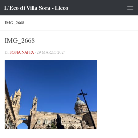
L'Eco di Villa Sora - Liceo
Salta al contenuto
IMG_2668
IMG_2668
DI
SOFIA NAPPA
·
29 MARZO 2024